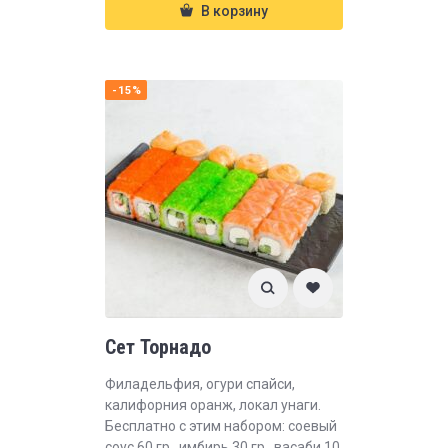
В корзину
-15%
Сет Торнадо
Филадельфия, огури спайси,
калифорния оранж, локал унаги.
Бесплатно с этим набором: соевый
соус 60 гр., имбирь 30 гр., васаби 10