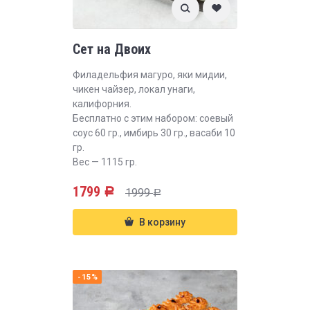
Сет на Двоих
Филадельфия магуро, яки мидии,
чикен чайзер, локал унаги,
калифорния.
Бесплатно с этим набором: соевый
соус 60 гр., имбирь 30 гр., васаби 10
гр.
Вес — 1115 гр.
1799
1999
Р
Р
В корзину
-15%