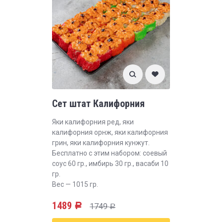
Сет штат Калифорния
Яки калифорния ред, яки
калифорния орнж, яки калифорния
грин, яки калифорния кунжут.
Бесплатно с этим набором: соевый
соус 60 гр., имбирь 30 гр., васаби 10
гр.
Вес — 1015 гр.
1489
1749
Р
Р