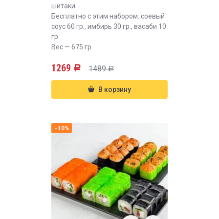
шитаки.
Бесплатно с этим набором: соевый
соус 60 гр., имбирь 30 гр., васаби 10
гр.
Вес — 675 гр.
1269
1489
Р
Р
В корзину
-10%