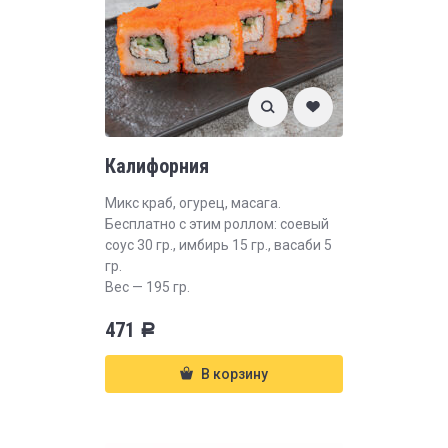
Калифорния
Микс краб, огурец, масага.
Бесплатно с этим роллом: соевый
соус 30 гр., имбирь 15 гр., васаби 5
гр.
Вес — 195 гр.
471
Р
В корзину