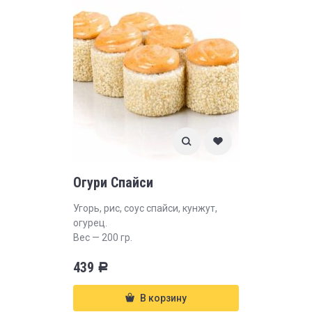
Огури Спайси
Угорь, рис, соус спайси, кунжут,
огурец.
Вес — 200 гр.
439
Р
В корзину