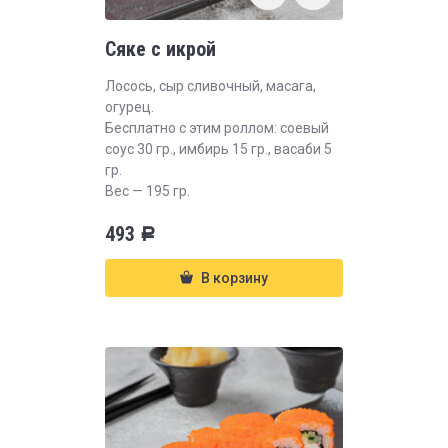
Сяке с икрой
Лосось, сыр сливочный, масага,
огурец.
Бесплатно с этим роллом: соевый
соус 30 гр., имбирь 15 гр., васаби 5
гр.
Вес — 195 гр.
493
Р
В корзину