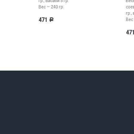
гр., васаби 5 гр.
Бес
Вес — 240 гр.
соев
гр.,
471
Вес 
Р
47