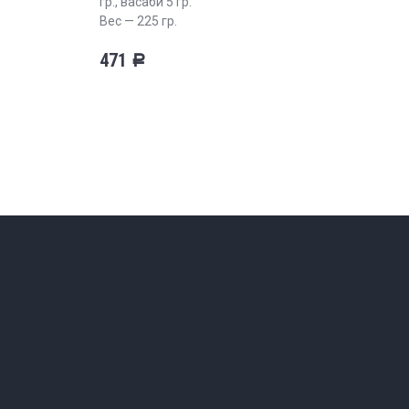
гр., васаби 5 гр.
Вес — 225 гр.
471
Р