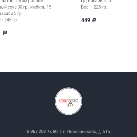
платно с этим роллом:
гр., васаби 5 гр.
ый соус 30 гр., имбирь 15
Вес — 225 гр.
 васаби 5 гр.
449
— 245 гр.
Р
1
Р
8 967 203 72 60
| п. Новосиньково, д. 51а