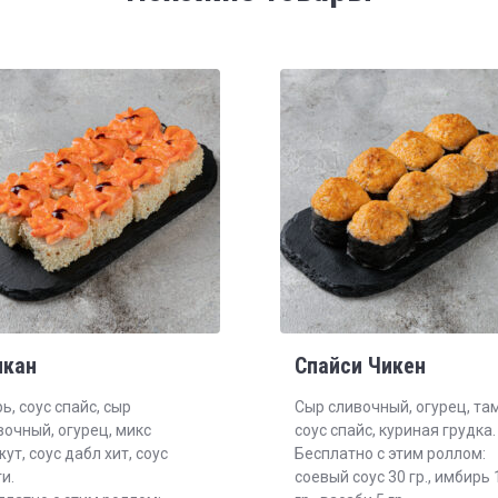
лкан
Спайси Чикен
ь, соус спайс, сыр
Сыр сливочный, огурец, там
вочный, огурец, микс
соус спайс, куриная грудка.
ут, соус дабл хит, соус
Бесплатно с этим роллом:
и.
соевый соус 30 гр., имбирь 