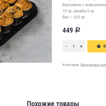
Бесплатно с этим роллом
15 гр., васаби 5 гр.
Вес — 225 гр.
449
Р
-
+
В
Категория:
Запеченные ро
Похожие товары