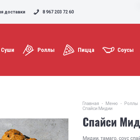
ия доставки
8 967 203 72 60
Суши
Роллы
Пицца
Соусы
Главная
Меню
Роллы
Спайси Мидии
Спайси Ми
Мидии, тамаго, соус спа