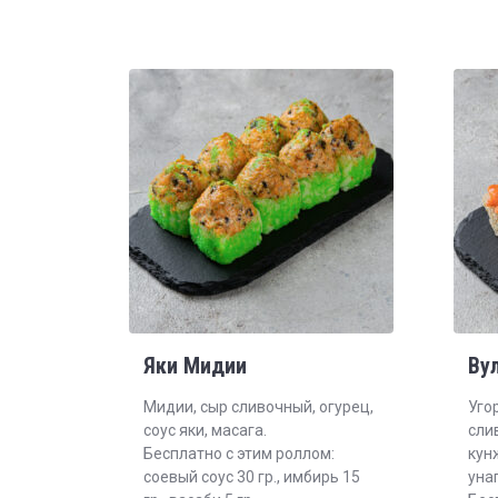
Яки Мидии
Ву
Мидии, сыр сливочный, огурец,
Угор
соус яки, масага.
сли
Бесплатно с этим роллом:
кунж
соевый соус 30 гр., имбирь 15
унаг