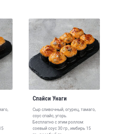
Спайси Унаги
аго,
Сыр сливочный, огурец, тамаго,
соус спайс, угорь.
Бесплатно с этим роллом:
15
соевый соус 30 гр., имбирь 15