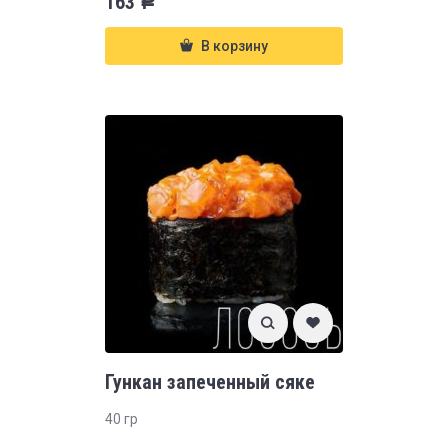
163
Р
В корзину
Гункан запеченный сяке
40 гр