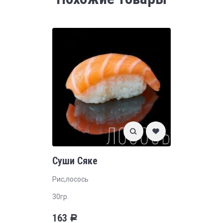
Суши Сяке
Рис,лосось
30гр.
163
Р