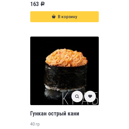
163
Р
В корзину
Гункан острый кани
40 гр