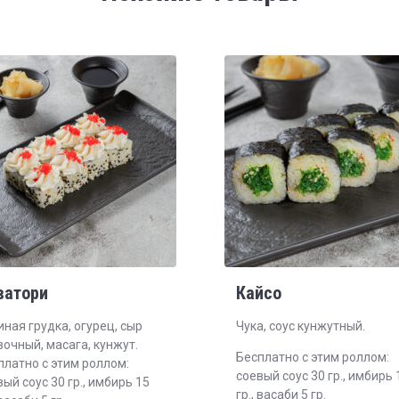
ватори
Кайсо
иная грудка, огурец, сыр
Чука, соус кунжутный.
вочный, масага, кунжут.
Бесплатно с этим роллом:
платно с этим роллом:
соевый соус 30 гр., имбирь 
ый соус 30 гр., имбирь 15
гр., васаби 5 гр.