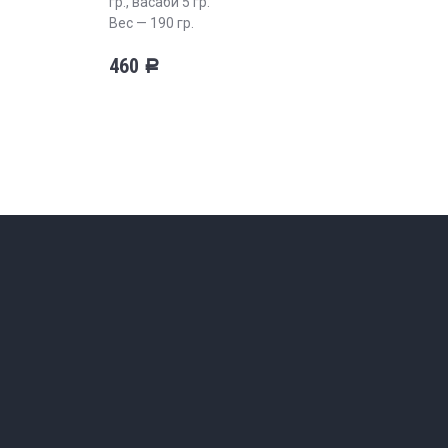
гр., васаби 5 гр.
Вес — 190 гр.
460
Р