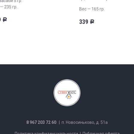
 васаби 5 гр.
— 235 гр.
Вес — 165 гр.
9
Р
339
Р
8 967 203 72 60
| п. Новосиньково, д. 51а
Политика конфиденциальности
|
Публичная оферта